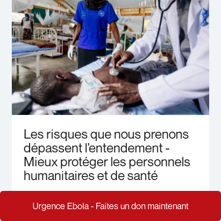
Les risques que nous prenons
dépassent l’entendement -
Mieux protéger les personnels
humanitaires et de santé
Télécharger
Urgence Ebola - Faites un don maintenant